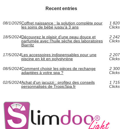
Recent entries
08/1/2025
Coffret naissance : la solution complète pour
1 820
les soins de bébé jusqu'à 3 ans
Clicks
18/5/2024
Découvrez le plaisir d'une peau douce et
2 242
parfumée avec l'huile sèche des laboratoires
Clicks
Biarritz
17/5/2024
Les accessoires indispensables pour une
2 207
piscine en kit en polystyrène
Clicks
08/5/2024
Comment choisir les pièces de rechange
2 300
adaptées à votre spa ?
Clicks
02/5/2024
Achat d'un jacuzzi : profitez des conseils
1 715
personnalisés de TropicSpa.fr
Clicks